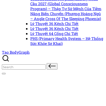
Cầu 2027 (Global Consciousness
Program) – Thập Tự Sứ Mệnh Của Tiềm
Năng Biến Chuyển (Phượng Hoàng Ngủ
– Angle Cross Of The Sleeping Phoenix)
Lý Thuyết 36 Kênh Chi Tiết
Lý Thuyết 36 Kênh Chi Tiết
Lý Thuyết 64 Cổng Chi Tiết
PHS (Primary Health System – Hệ Thống
Sức Khỏe Sơ Khai)
Tạo BodyGraph
Search
for: