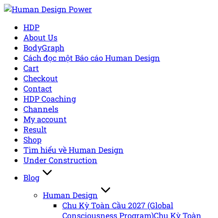
Skip
to
HDP
content
About Us
BodyGraph
Cách đọc một Báo cáo Human Design
Cart
Checkout
Contact
HDP Coaching
Channels
My account
Result
Shop
Tìm hiểu về Human Design
Under Construction
Blog
Human Design
Chu Kỳ Toàn Cầu 2027 (Global
Consciousness Program)
Chu Kỳ Toàn