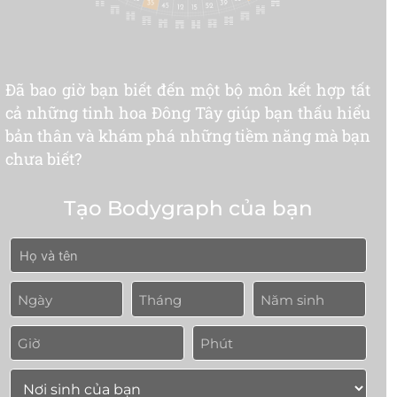
Đã bao giờ bạn biết đến một bộ môn kết hợp tất
cả những tinh hoa Đông Tây giúp bạn thấu hiểu
bản thân và khám phá những tiềm năng mà bạn
chưa biết?
Tạo Bodygraph của bạn