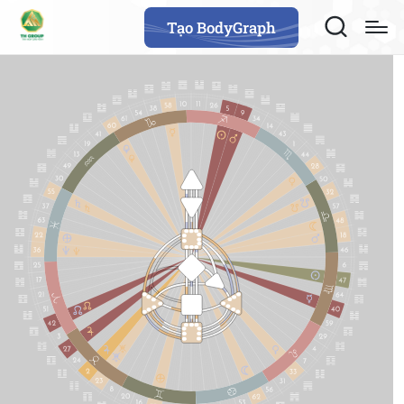
Tạo BodyGraph
64
61
63
47
24
4
17
11
43
62
23
56
35
16
12
20
45
31
8
33
1
13
7
10
25
15
46
21
2
51
26
40
48
36
57
5
14
29
22
37
44
34
6
50
49
32
27
59
55
28
30
18
42
9
3
53
60
52
54
19
38
39
41
58