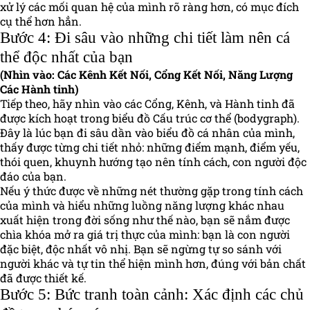
xử lý các mối quan hệ của mình rõ ràng hơn, có mục đích
cụ thể hơn hẳn.
Bước 4: Đi sâu vào những chi tiết làm nên cá
thể độc nhất của bạn
(Nhìn vào: Các Kênh Kết Nối, Cổng Kết Nối, Năng Lượng
Các Hành tinh)
Tiếp theo, hãy nhìn vào các Cổng, Kênh, và Hành tinh đã
được kích hoạt trong biểu đồ Cấu trúc cơ thể (bodygraph).
Đây là lúc bạn đi sâu dần vào biểu đồ cá nhân của mình,
thấy được từng chi tiết nhỏ: những điểm mạnh, điểm yếu,
thói quen, khuynh hướng tạo nên tính cách, con người độc
đáo của bạn.
Nếu ý thức được về những nét thường gặp trong tính cách
của mình và hiểu những luồng năng lượng khác nhau
xuất hiện trong đời sống như thế nào, bạn sẽ nắm được
chìa khóa mở ra giá trị thực của mình: bạn là con người
đặc biệt, độc nhất vô nhị. Bạn sẽ ngừng tự so sánh với
người khác và tự tin thể hiện mình hơn, đúng với bản chất
đã được thiết kế.
Bước 5: Bức tranh toàn cảnh: Xác định các chủ