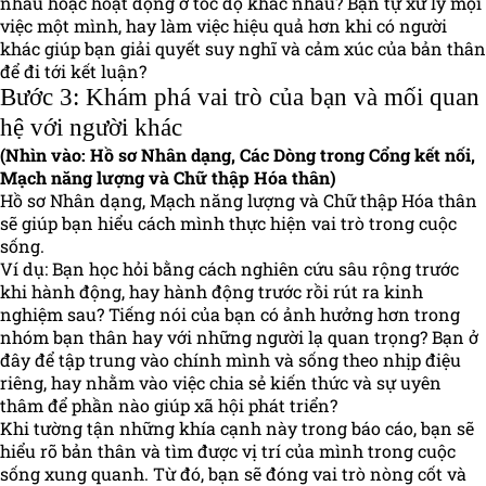
nhau hoặc hoạt động ở tốc độ khác nhau? Bạn tự xử lý mọi
việc một mình, hay làm việc hiệu quả hơn khi có người
khác giúp bạn giải quyết suy nghĩ và cảm xúc của bản thân
để đi tới kết luận?
Bước 3: Khám phá vai trò của bạn và mối quan
hệ với người khác
(Nhìn vào: Hồ sơ Nhân dạng, Các Dòng trong Cổng kết nối,
Mạch năng lượng và Chữ thập Hóa thân)
Hồ sơ Nhân dạng, Mạch năng lượng và Chữ thập Hóa thân
sẽ giúp bạn hiểu cách mình thực hiện vai trò trong cuộc
sống.
Ví dụ: Bạn học hỏi bằng cách nghiên cứu sâu rộng trước
khi hành động, hay hành động trước rồi rút ra kinh
nghiệm sau? Tiếng nói của bạn có ảnh hưởng hơn trong
nhóm bạn thân hay với những người lạ quan trọng? Bạn ở
đây để tập trung vào chính mình và sống theo nhịp điệu
riêng, hay nhằm vào việc chia sẻ kiến thức và sự uyên
thâm để phần nào giúp xã hội phát triển?
Khi tường tận những khía cạnh này trong báo cáo, bạn sẽ
hiểu rõ bản thân và tìm được vị trí của mình trong cuộc
sống xung quanh. Từ đó, bạn sẽ đóng vai trò nòng cốt và