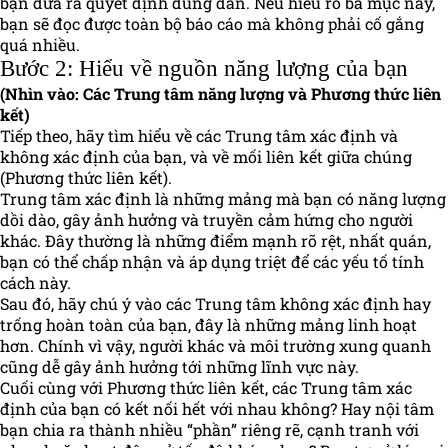
bạn đưa ra quyết định đúng đắn. Nếu hiểu rõ ba mục này,
bạn sẽ đọc được toàn bộ báo cáo mà không phải cố gắng
quá nhiều.
Bước 2: Hiểu về nguồn năng lượng của bạn
(Nhìn vào: Các Trung tâm năng lượng và Phương thức liên
kết)
Tiếp theo, hãy tìm hiểu về các Trung tâm xác định và
không xác định của bạn, và về mối liên kết giữa chúng
(Phương thức liên kết).
Trung tâm xác định là những mảng mà bạn có năng lượng
dồi dào, gây ảnh hưởng và truyền cảm hứng cho người
khác. Đây thường là những điểm mạnh rõ rệt, nhất quán,
bạn có thể chấp nhận và áp dụng triệt để các yếu tố tính
cách này.
Sau đó, hãy chú ý vào các Trung tâm không xác định hay
trống hoàn toàn của bạn, đây là những mảng linh hoạt
hơn. Chính vì vậy, người khác và môi trường xung quanh
cũng dễ gây ảnh hưởng tới những lĩnh vực này.
Cuối cùng với Phương thức liên kết, các Trung tâm xác
định của bạn có kết nối hết với nhau không? Hay nội tâm
bạn chia ra thành nhiều “phần” riêng rẽ, cạnh tranh với