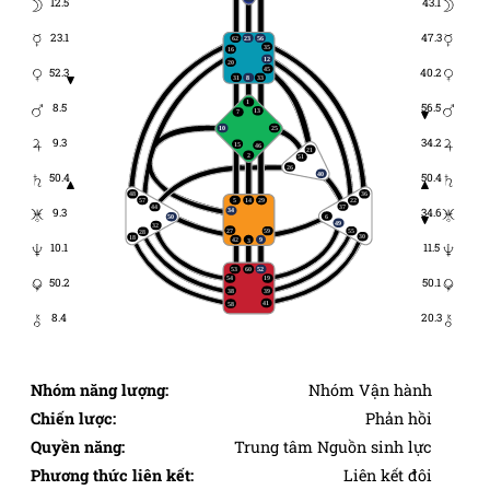
12.5
43.1
23.1
47.3
62
23
56
35
16
12
20
45
52.3
40.2
31
8
33
1
8.5
56.5
13
7
10
25
9.3
34.2
15
46
21
2
51
26
40
50.4
50.4
48
36
57
5
14
29
22
37
44
9.3
34.6
34
6
50
49
32
27
59
55
28
30
18
42
9
3
10.1
11.5
53
60
52
54
19
50.2
50.1
38
39
41
58
8.4
20.3
Nhóm năng lượng:
Nhóm Vận hành
Chiến lược:
Phản hồi
Quyền năng:
Trung tâm Nguồn sinh lực
Phương thức liên kết:
Liên kết đôi