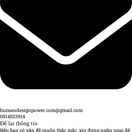
humandesignpower.com@gmail.com
0914533914
Để lại thông tin
Nếu bạn có vấn đề muốn thắc mắc, xin đừng ngần ngại để