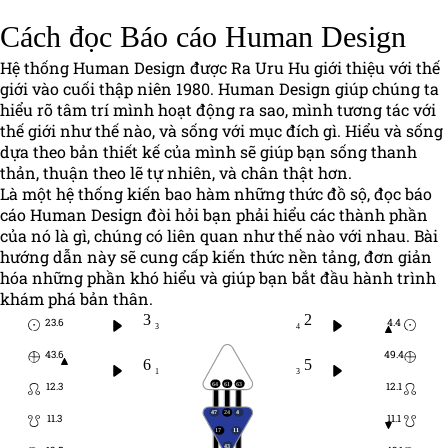
Cách đọc Báo cáo Human Design
Hệ thống Human Design được Ra Uru Hu giới thiệu với thế
giới vào cuối thập niên 1980. Human Design giúp chúng ta
hiểu rõ tâm trí mình hoạt động ra sao, mình tương tác với
thế giới như thế nào, và sống với mục đích gì. Hiểu và sống
dựa theo bản thiết kế của mình sẽ giúp bạn sống thanh
thản, thuận theo lẽ tự nhiên, và chân thật hơn.
Là một hệ thống kiến bao hàm những thức đồ sộ, đọc báo
cáo Human Design đòi hỏi bạn phải hiểu các thành phần
của nó là gì, chúng có liên quan như thế nào với nhau. Bài
hướng dẫn này sẽ cung cấp kiến thức nền tảng, đơn giản
hóa những phần khó hiểu và giúp bạn bắt đầu hành trình
khám phá bản thân.
3
2
23.6
4.4
3
4
43.6
49.4
6
5
1
3
64
61
63
12.3
12.1
47
24
4
11.3
11.1
17
11
43