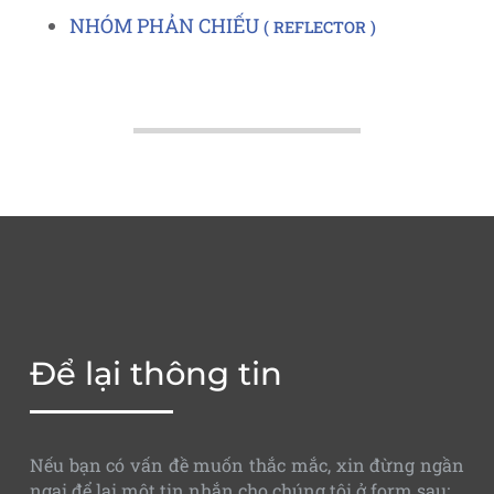
NHÓM PHẢN CHIẾU
REFLECTOR
Để lại thông tin
Nếu bạn có vấn đề muốn thắc mắc, xin đừng ngần
ngại để lại một tin nhắn cho chúng tôi ở form sau: