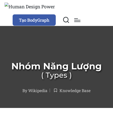
Tạo BodyGraph
Nhóm Năng Lượng
Types
By
Wikipedia
Knowledge Base
Posted
Posted
by
in