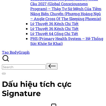
Cầu 2027 (Global Consciousness
Program) – Thập Tự Sứ Mệnh Của Tiềm
Năng Biến Chuyển (Phượng Hoàng Ngủ
– Angle Cross Of The Sleeping Phoenix)
Lý Thuyết 36 Kênh Chi Tiết
Lý Thuyết 36 Kênh Chi Tiết
Lý Thuyết 64 Cổng Chi Tiết
PHS (Primary Health System – Hệ Thống
Sức Khỏe Sơ Khai)
Tạo BodyGraph
Search
for:
Dấu hiệu tích cực
Signature
Posted
Posted