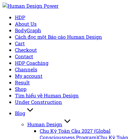
Skip
to
HDP
content
About Us
BodyGraph
Cách đọc một Báo cáo Human Design
Cart
Checkout
Contact
HDP Coaching
Channels
My account
Result
Shop
Tìm hiểu về Human Design
Under Construction
Blog
Human Design
Chu Kỳ Toàn Cầu 2027 (Global
Consciousness Program)
Chu Kỳ Toàn