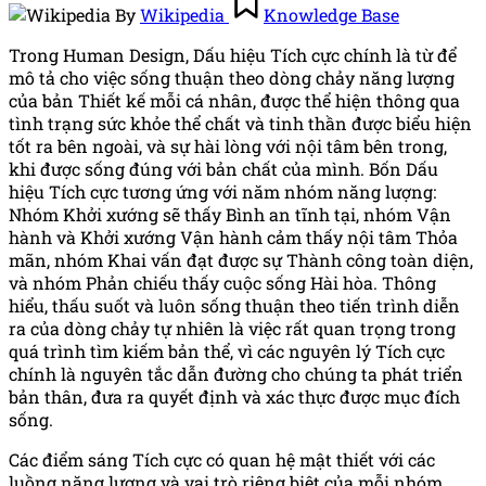
By
Wikipedia
Knowledge Base
by
in
Trong Human Design, Dấu hiệu Tích cực chính là từ để
mô tả cho việc sống thuận theo dòng chảy năng lượng
của bản Thiết kế mỗi cá nhân, được thể hiện thông qua
tình trạng sức khỏe thể chất và tinh thần được biểu hiện
tốt ra bên ngoài, và sự hài lòng với nội tâm bên trong,
khi được sống đúng với bản chất của mình. Bốn Dấu
hiệu Tích cực tương ứng với năm nhóm năng lượng:
Nhóm Khởi xướng sẽ thấy Bình an tĩnh tại, nhóm Vận
hành và Khởi xướng Vận hành cảm thấy nội tâm Thỏa
mãn, nhóm Khai vấn đạt được sự Thành công toàn diện,
và nhóm Phản chiếu thấy cuộc sống Hài hòa. Thông
hiểu, thấu suốt và luôn sống thuận theo tiến trình diễn
ra của dòng chảy tự nhiên là việc rất quan trọng trong
quá trình tìm kiếm bản thể, vì các nguyên lý Tích cực
chính là nguyên tắc dẫn đường cho chúng ta phát triển
bản thân, đưa ra quyết định và xác thực được mục đích
sống.
Các điểm sáng Tích cực có quan hệ mật thiết với các
luồng năng lượng và vai trò riêng biệt của mỗi nhóm