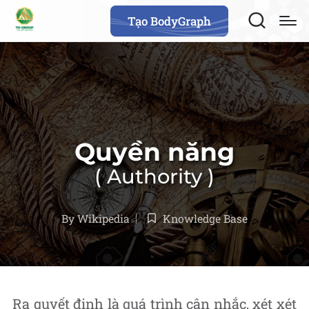
Tạo BodyGraph
Quyền năng
Authority
By
Wikipedia
Knowledge Base
Posted
Posted
by
in
Ra quyết định là quá trình cân nhắc, xét xét