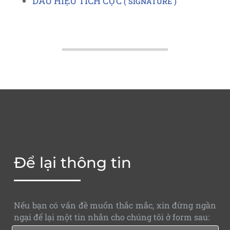
DẤU HIỆU TÍCH CỰC
SIGNATURE
Để lại thông tin
Nếu bạn có vấn đề muốn thắc mắc, xin đừng ngần
ngại để lại một tin nhắn cho chúng tôi ở form sau: