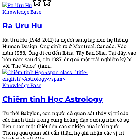
Posted
Knowledge Base
in
Ra Uru Hu
Ra Uru Hu (1948-2011) là người sáng lập nên hệ thống
Human Design. Ông sinh ra ở Montreal, Canada. Vào
năm 1983, Ông di cư đến Ibiza, Tây Ban Nha. Tại đây, vào
bốn năm sau đó, tức 1987, ông có một trải nghiệm kỳ bí
với ‘The Voice’ (tạm…
Posted
Knowledge Base
in
Chiêm tinh Học
Astrology
Từ thời Babylon, con người đã quan sát thấy vị trí của
các hành tinh trong cung hoàng đạo dường như có sự
liên quan mật thiết đến các sự kiện của loài người.
Thông qua quan sát cẩn thận, họ ghi nhận các vị trí