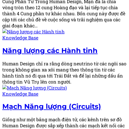
Cung Phần Tư Trong Human Design, Mạn đà la chia
vòng tròn theo 12 cung Hoàng đạo và lại tiếp tục chia
thành 4 Cung phần tư khác nhau. Bốn cung này được đề
cập tới các chủ đề về cuộc sống và trãi nghiệm qua các
giai đoạn khác…
Posted
Knowledge Base
in
Năng lượng các Hành tinh
Human Design chỉ ra rằng dòng neutrino từ các ngôi sao
trong không gian xa xôi mang theo thông tin từ các
hành tinh nó đi qua tới Trái Đất và để lại những dấu ấn
thông tin Vũ Trụ lên con người.
Posted
Knowledge Base
in
Mạch Năng lượng (Circuits)
Giống như một bảng mạch điện tử, các kênh trên sơ đồ
Human Design được sắp xếp thành các mạch kết nối các