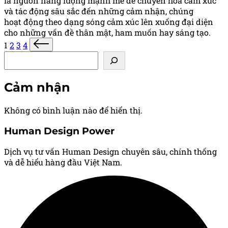
là nguồn năng lượng mạnh mẽ để chuyển hóa cảm xúc
và tác động sâu sắc đến những cảm nhận, chúng
hoạt động theo dạng sóng cảm xúc lên xuống đại diện
cho những vấn đề thân mật, ham muốn hay sáng tạo.
Phân
Next
1
2
3
4
page
Tìm kiếm
trang
bài
Cảm nhận
viết
Không có bình luận nào để hiển thị.
Human Design Power
Dịch vụ tư vấn Human Design chuyên sâu, chính thống
và dễ hiểu hàng đầu Việt Nam.