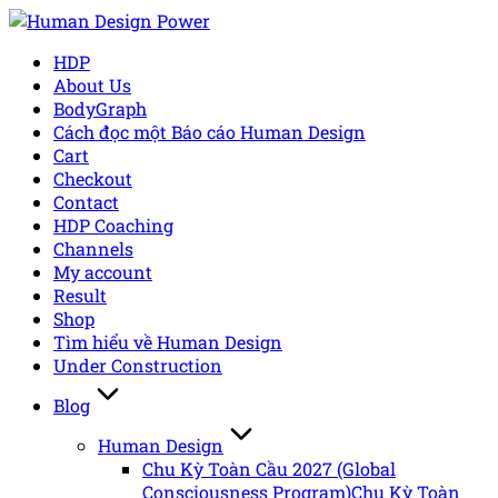
Skip
to
HDP
content
About Us
BodyGraph
Cách đọc một Báo cáo Human Design
Cart
Checkout
Contact
HDP Coaching
Channels
My account
Result
Shop
Tìm hiểu về Human Design
Under Construction
Blog
Human Design
Chu Kỳ Toàn Cầu 2027 (Global
Consciousness Program)
Chu Kỳ Toàn