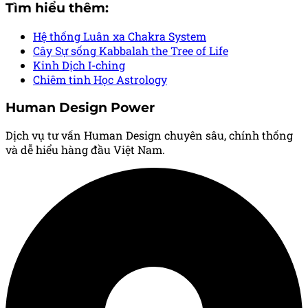
Tìm hiểu thêm:
Hệ thống Luân xa
Chakra System
Cây Sự sống
Kabbalah the Tree of Life
Kinh Dịch
I-ching
Chiêm tinh Học
Astrology
Human Design Power
Dịch vụ tư vấn Human Design chuyên sâu, chính thống
và dễ hiểu hàng đầu Việt Nam.