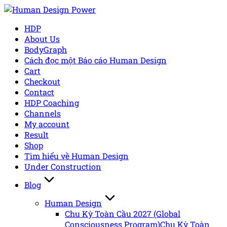
Skip
to
HDP
content
About Us
BodyGraph
Cách đọc một Báo cáo Human Design
Cart
Checkout
Contact
HDP Coaching
Channels
My account
Result
Shop
Tìm hiểu về Human Design
Under Construction
Blog
Human Design
Chu Kỳ Toàn Cầu 2027 (Global
Consciousness Program)
Chu Kỳ Toàn