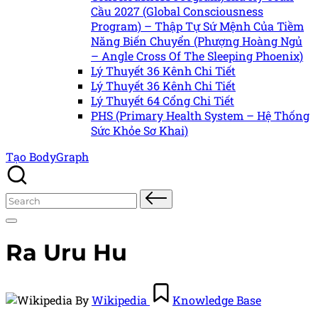
Cầu 2027 (Global Consciousness
Program) – Thập Tự Sứ Mệnh Của Tiềm
Năng Biến Chuyển (Phượng Hoàng Ngủ
– Angle Cross Of The Sleeping Phoenix)
Lý Thuyết 36 Kênh Chi Tiết
Lý Thuyết 36 Kênh Chi Tiết
Lý Thuyết 64 Cổng Chi Tiết
PHS (Primary Health System – Hệ Thống
Sức Khỏe Sơ Khai)
Tạo BodyGraph
Search
for:
Ra Uru Hu
Posted
Posted
By
Wikipedia
Knowledge Base
by
in