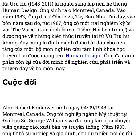
Ra Uru Hu (1948-2011) là người sáng lập nên hệ thống
Human Design. Ông sinh ra ở Montreal, Canada. Vào
năm 1983, Ông di cư đến Ibiza, Tây Ban Nha. Tại đây, vào
bốn năm sau đó, tức 1987, ông có một trải nghiệm kỳ bí
với ‘The Voice’ (tạm dịch là một ‘Tiếng Nói bên trong’) và
được nghe về những kiến thức truyền tải từ Vũ Trụ hư
không, đây cũng là định mệnh được bắt đầu cho nền
tảng của một bộ môn nghiên cứu tâm linh khoa học –
huyền học được mang tên
Human Design
. Ông đã dành
phần còn lại của đời mình để nghiên cứu, phát triển và
truyền dạy về bộ môn này.
Cuộc đời
Alan Robert Krakower sinh ngày 04/09/1948 tại
Montreal, Canada. Ông tốt nghiệp ngành Mỹ thuật tại
Đại học Sir George Williams và đã từng làm qua chuyên
viên quảng cáo, xuất bản và truyền thông. Năm 1983,
ông từ bỏ sự nghiệp và gia đình, chu du nhiều nơi để rồi