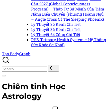
Cầu 2027 (Global Consciousness
Program) – Thập Tự Sứ Mệnh Của Tiềm
Năng Biến Chuyển (Phượng Hoàng Ngủ
– Angle Cross Of The Sleeping Phoenix)
Lý Thuyết 36 Kênh Chi Tiết
Lý Thuyết 36 Kênh Chi Tiết
Lý Thuyết 64 Cổng Chi Tiết
PHS (Primary Health System – Hệ Thống
Sức Khỏe Sơ Khai)
Tạo BodyGraph
Search
for:
Chiêm tinh Học
Astrology
Posted
Posted