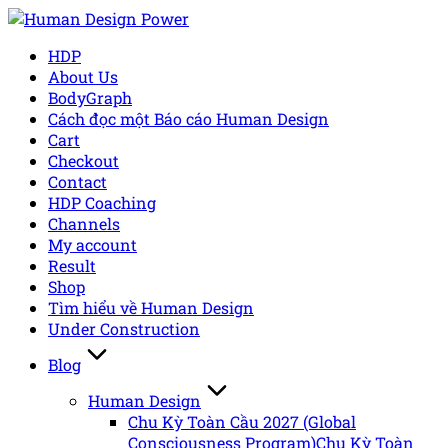
Skip
to
HDP
content
About Us
BodyGraph
Cách đọc một Báo cáo Human Design
Cart
Checkout
Contact
HDP Coaching
Channels
My account
Result
Shop
Tìm hiểu về Human Design
Under Construction
Blog
Human Design
Chu Kỳ Toàn Cầu 2027 (Global
Consciousness Program)
Chu Kỳ Toàn