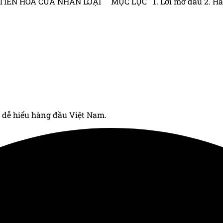
HÓA CỦA NHÂN LOẠI MỤC LỤC 1. Lời mở đầu 2. Hành trì
 dễ hiểu hàng đầu Việt Nam.