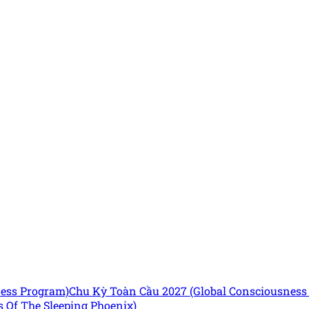
ness Program)
Chu Kỳ Toàn Cầu 2027 (Global Consciousnes
 Of The Sleeping Phoenix)