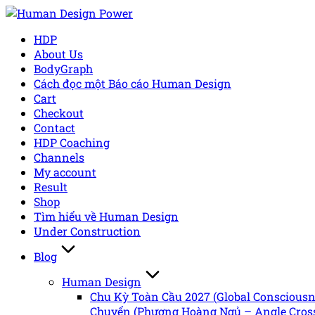
Skip
to
HDP
content
About Us
BodyGraph
Cách đọc một Báo cáo Human Design
Cart
Checkout
Contact
HDP Coaching
Channels
My account
Result
Shop
Tìm hiểu về Human Design
Under Construction
Blog
Human Design
Chu Kỳ Toàn Cầu 2027 (Global Conscious
Chuyển (Phượng Hoàng Ngủ – Angle Cross