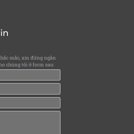
tin
thắc mắc, xin đừng ngần
ho chúng tôi ở form sau: