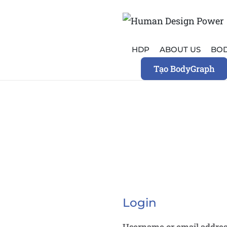
HDP
ABOUT US
BO
Tạo BodyGraph
Login
Username or email addre