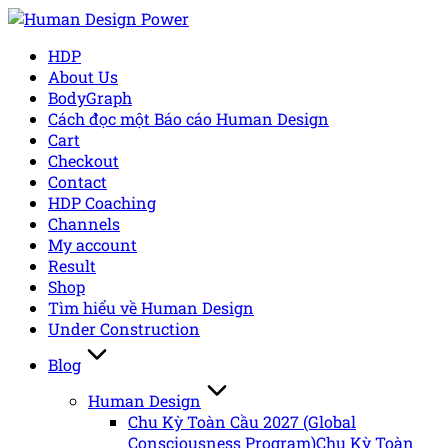
Skip
to
HDP
content
About Us
BodyGraph
Cách đọc một Báo cáo Human Design
Cart
Checkout
Contact
HDP Coaching
Channels
My account
Result
Shop
Tìm hiểu về Human Design
Under Construction
Blog
Human Design
Chu Kỳ Toàn Cầu 2027 (Global
Consciousness Program)
Chu Kỳ Toàn