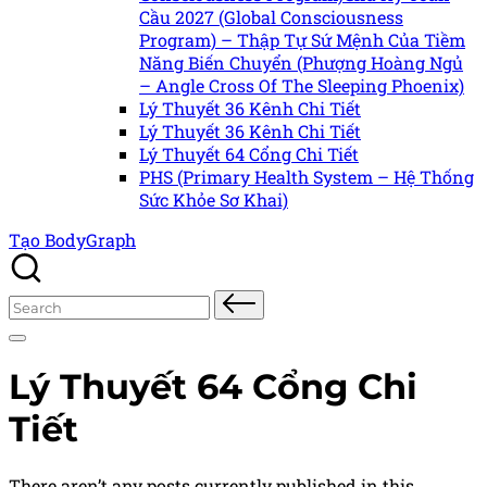
Cầu 2027 (Global Consciousness
Program) – Thập Tự Sứ Mệnh Của Tiềm
Năng Biến Chuyển (Phượng Hoàng Ngủ
– Angle Cross Of The Sleeping Phoenix)
Lý Thuyết 36 Kênh Chi Tiết
Lý Thuyết 36 Kênh Chi Tiết
Lý Thuyết 64 Cổng Chi Tiết
PHS (Primary Health System – Hệ Thống
Sức Khỏe Sơ Khai)
Tạo BodyGraph
Search
for:
Lý Thuyết 64 Cổng Chi
Tiết
There aren’t any posts currently published in this