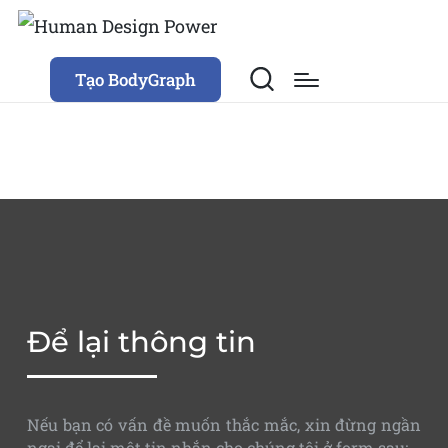
Tạo BodyGraph
Để lại thông tin
Nếu bạn có vấn đề muốn thắc mắc, xin đừng ngần
ngại để lại một tin nhắn cho chúng tôi ở form sau: