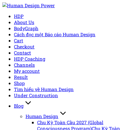
Skip
to
HDP
content
About Us
BodyGraph
Cách đọc một Báo cáo Human Design
Cart
Checkout
Contact
HDP Coaching
Channels
My account
Result
Shop
Tìm hiểu về Human Design
Under Construction
Blog
Human Design
Chu Kỳ Toàn Cầu 2027 (Global
Consciousness Program)
Chu Kỳ Toàn