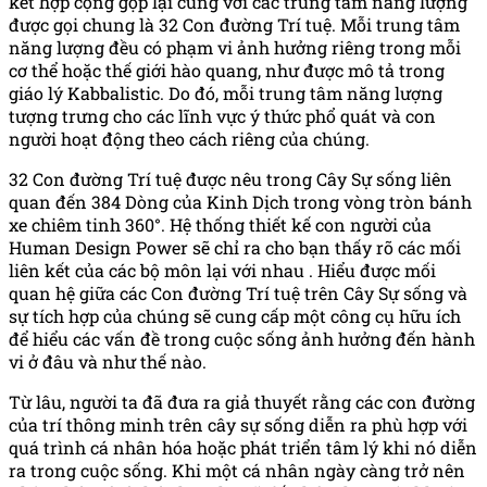
kết hợp cộng gộp lại cùng với các trung tâm năng lượng
được gọi chung là 32 Con đường Trí tuệ. Mỗi trung tâm
năng lượng đều có phạm vi ảnh hưởng riêng trong mỗi
cơ thể hoặc thế giới hào quang, như được mô tả trong
giáo lý Kabbalistic. Do đó, mỗi trung tâm năng lượng
tượng trưng cho các lĩnh vực ý thức phổ quát và con
người hoạt động theo cách riêng của chúng.
32 Con đường Trí tuệ được nêu trong Cây Sự sống liên
quan đến 384 Dòng của Kinh Dịch trong vòng tròn bánh
xe chiêm tinh 360°. Hệ thống thiết kế con người của
Human Design Power sẽ chỉ ra cho bạn thấy rõ các mối
liên kết của các bộ môn lại với nhau . Hiểu được mối
quan hệ giữa các Con đường Trí tuệ trên Cây Sự sống và
sự tích hợp của chúng sẽ cung cấp một công cụ hữu ích
để hiểu các vấn đề trong cuộc sống ảnh hưởng đến hành
vi ở đâu và như thế nào.
Từ lâu, người ta đã đưa ra giả thuyết rằng các con đường
của trí thông minh trên cây sự sống diễn ra phù hợp với
quá trình cá nhân hóa hoặc phát triển tâm lý khi nó diễn
ra trong cuộc sống. Khi một cá nhân ngày càng trở nên