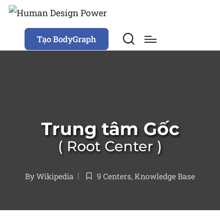
Tạo BodyGraph
Trung tâm Gốc
Root Center
By
Wikipedia
9 Centers
,
Knowledge Base
Posted
Posted
by
in