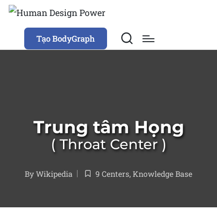
Tạo BodyGraph
Trung tâm Họng
Throat Center
By
Wikipedia
9 Centers
,
Knowledge Base
Posted
Posted
by
in