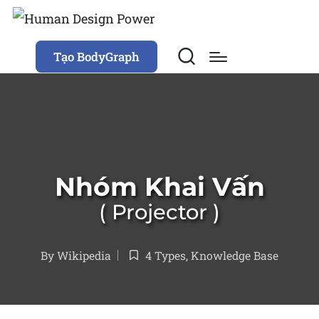
Tạo BodyGraph
Nhóm Khai Vấn
Projector
By
Wikipedia
4 Types
,
Knowledge Base
Posted
Posted
by
in