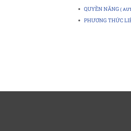
QUYỀN NĂNG
AU
PHƯƠNG THỨC LI