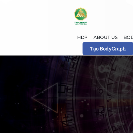
HDP
ABOUT US
BO
Tạo BodyGraph