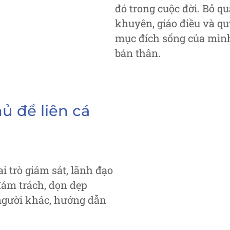
đó trong cuộc đời. Bỏ qu
khuyên, giáo điều và qu
mục đích sống của mình
bản thân.
hủ đề liên cá
 trò giám sát, lãnh đạo
đảm trách, dọn dẹp
người khác, hướng dẫn