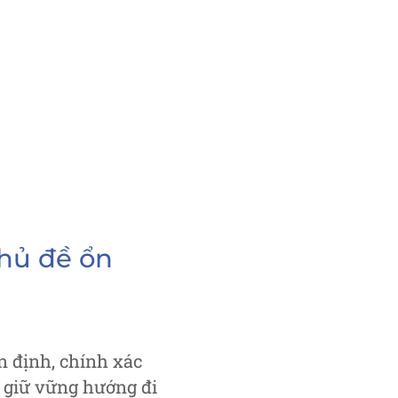
Chủ đề ổn
n định, chính xác
n giữ vững hướng đi