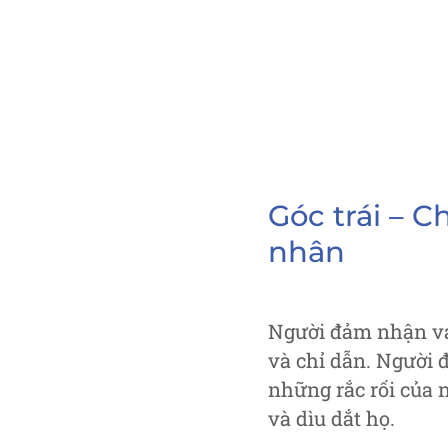
Góc trái – C
nhân
Người đảm nhận vai
và chỉ dẫn. Người 
những rắc rối của 
và dìu dắt họ.