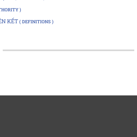
THORITY
ÊN KẾT
DEFINITIONS