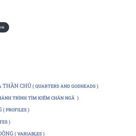
ink
À THẦN CHỦ
QUARTERS AND GODHEADS
HÀNH TRÌNH TÌM KIẾM CHÂN NGÃ
G
PROFILES
TES
 ĐỘNG
VARIABLES