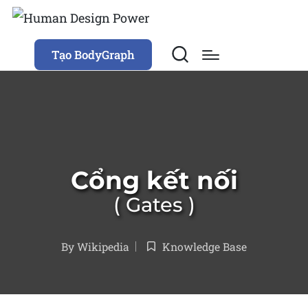
Tạo BodyGraph
Cổng kết nối
Gates
By
Wikipedia
Knowledge Base
Posted
Posted
by
in