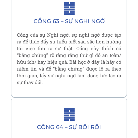
䷾
CỔNG 63 – SỰ NGHI NGỜ
Cổng của sự Nghi ngờ. sự nghi ngờ được tạo
ra để thúc đẩy sự hiểu biết sâu sắc hơn hướng
tới việc tìm ra sự thật. Cổng này thích có
“bằng chứng” rõ ràng rằng thứ gì đó an toàn/
hữu ích/ hay hiệu quả. Bài học ở đây là hãy có
niềm tin và để “bằng chứng” được lộ ra theo
thời gian, lấy sự nghi ngờ làm động lực tạo ra
sự thay đổi.
䷿
CỔNG 64 – SỰ BỐI RỐI