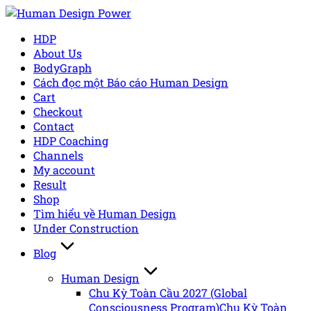
Skip
to
HDP
content
About Us
BodyGraph
Cách đọc một Báo cáo Human Design
Cart
Checkout
Contact
HDP Coaching
Channels
My account
Result
Shop
Tìm hiểu về Human Design
Under Construction
Blog
Human Design
Chu Kỳ Toàn Cầu 2027 (Global
Consciousness Program)
Chu Kỳ Toàn