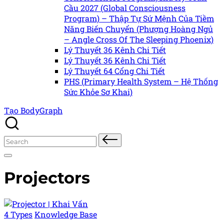
Cầu 2027 (Global Consciousness
Program) – Thập Tự Sứ Mệnh Của Tiềm
Năng Biến Chuyển (Phượng Hoàng Ngủ
– Angle Cross Of The Sleeping Phoenix)
Lý Thuyết 36 Kênh Chi Tiết
Lý Thuyết 36 Kênh Chi Tiết
Lý Thuyết 64 Cổng Chi Tiết
PHS (Primary Health System – Hệ Thống
Sức Khỏe Sơ Khai)
Tạo BodyGraph
Search
for:
Projectors
Posted
4 Types
Knowledge Base