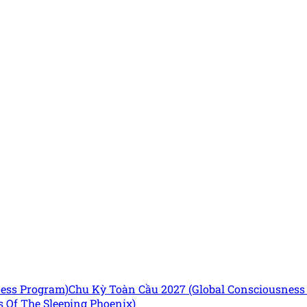
ness Program)
Chu Kỳ Toàn Cầu 2027 (Global Consciousnes
 Of The Sleeping Phoenix)