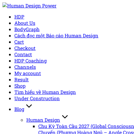
Skip
to
HDP
content
About Us
BodyGraph
Cách đọc một Báo cáo Human Design
Cart
Checkout
Contact
HDP Coaching
Channels
My account
Result
Shop
Tìm hiểu về Human Design
Under Construction
Blog
Human Design
Chu Kỳ Toàn Cầu 2027 (Global Conscious
Chuyển (Phượng Hoàng Ngủ – Angle Cross