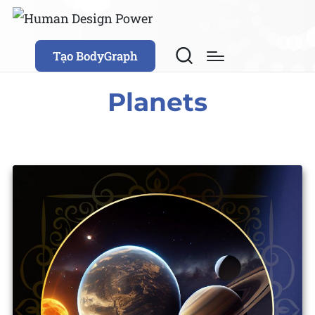
Tạo BodyGraph
Planets