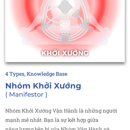
Posted
4 Types
Knowledge Base
in
Nhóm Khởi Xướng
Manifestor
Nhóm Khởi Xướng Vận Hành là những người
mạnh mẽ nhất. Bạn là sự kết hợp giữa
năng lượng bền bỉ của Nhóm Vận Hành và