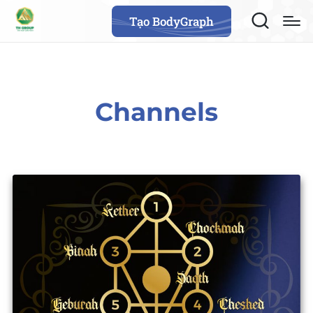
Tạo BodyGraph
Channels