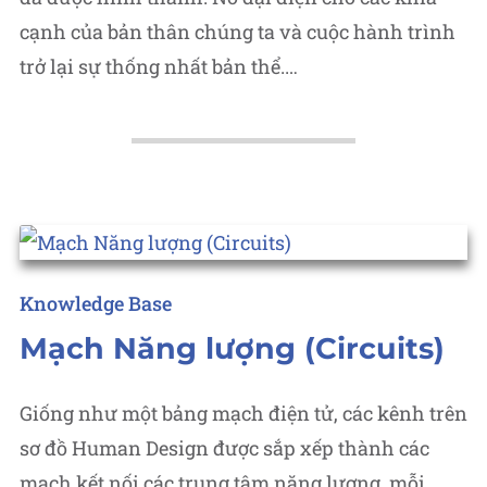
cạnh của bản thân chúng ta và cuộc hành trình
trở lại sự thống nhất bản thể.…
Posted
Knowledge Base
in
Mạch Năng lượng (Circuits)
Giống như một bảng mạch điện tử, các kênh trên
sơ đồ Human Design được sắp xếp thành các
mạch kết nối các trung tâm năng lượng, mỗi