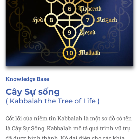
Posted
Knowledge Base
in
Cây Sự sống
Kabbalah the Tree of Life
Cốt lõi của niềm tin Kabbalah là một sơ đồ có tên
là Cây Sự Sống. Kabbalah mô tả quá trình vũ trụ
đã được hình thành. Nó đại diện cho các khía