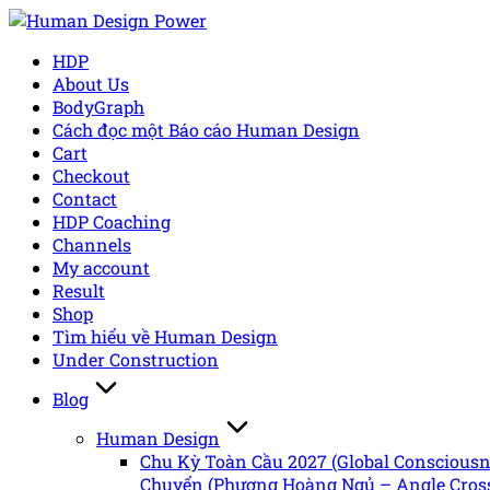
Skip
to
HDP
content
About Us
BodyGraph
Cách đọc một Báo cáo Human Design
Cart
Checkout
Contact
HDP Coaching
Channels
My account
Result
Shop
Tìm hiểu về Human Design
Under Construction
Blog
Human Design
Chu Kỳ Toàn Cầu 2027 (Global Conscious
Chuyển (Phượng Hoàng Ngủ – Angle Cross