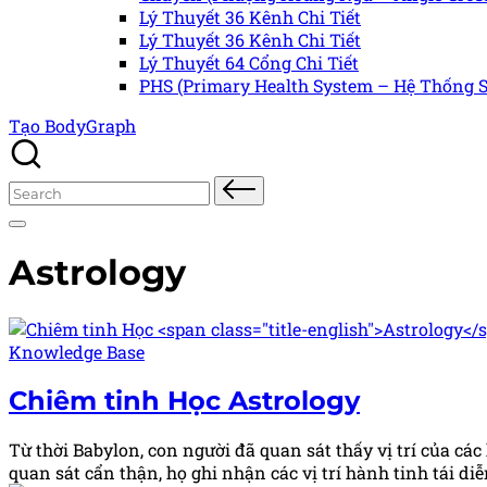
Lý Thuyết 36 Kênh Chi Tiết
Lý Thuyết 36 Kênh Chi Tiết
Lý Thuyết 64 Cổng Chi Tiết
PHS (Primary Health System – Hệ Thống S
Tạo BodyGraph
Search
for:
Astrology
Posted
Knowledge Base
in
Chiêm tinh Học
Astrology
Từ thời Babylon, con người đã quan sát thấy vị trí của c
quan sát cẩn thận, họ ghi nhận các vị trí hành tinh tái di