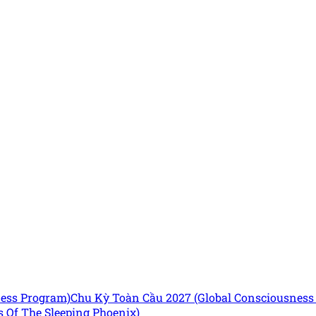
ness Program)
Chu Kỳ Toàn Cầu 2027 (Global Consciousnes
 Of The Sleeping Phoenix)