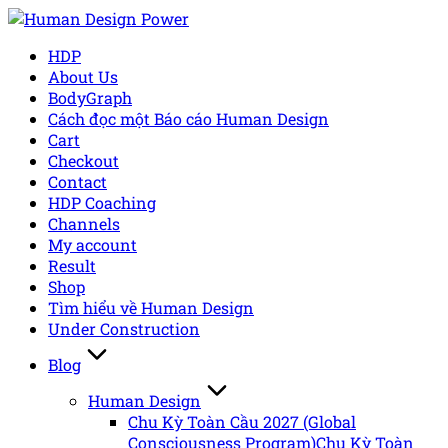
Skip
to
HDP
content
About Us
BodyGraph
Cách đọc một Báo cáo Human Design
Cart
Checkout
Contact
HDP Coaching
Channels
My account
Result
Shop
Tìm hiểu về Human Design
Under Construction
Blog
Human Design
Chu Kỳ Toàn Cầu 2027 (Global
Consciousness Program)
Chu Kỳ Toàn