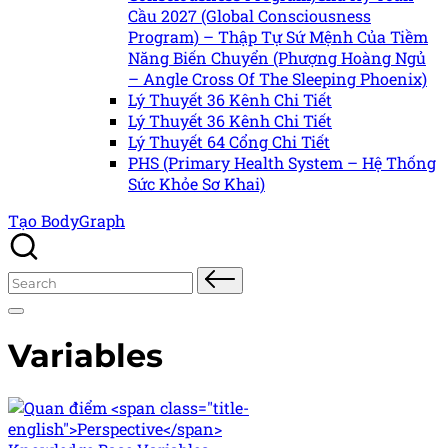
Cầu 2027 (Global Consciousness
Program) – Thập Tự Sứ Mệnh Của Tiềm
Năng Biến Chuyển (Phượng Hoàng Ngủ
– Angle Cross Of The Sleeping Phoenix)
Lý Thuyết 36 Kênh Chi Tiết
Lý Thuyết 36 Kênh Chi Tiết
Lý Thuyết 64 Cổng Chi Tiết
PHS (Primary Health System – Hệ Thống
Sức Khỏe Sơ Khai)
Tạo BodyGraph
Search
for:
Variables