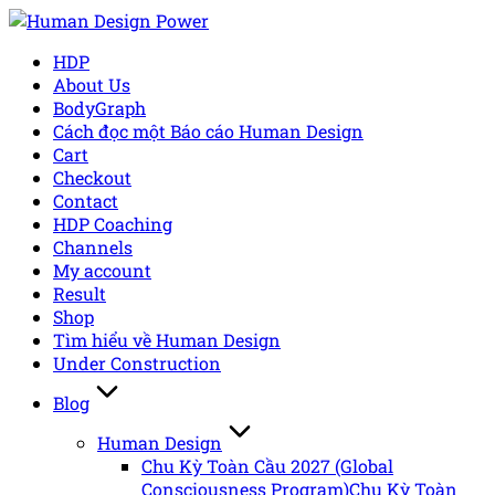
Skip
to
HDP
content
About Us
BodyGraph
Cách đọc một Báo cáo Human Design
Cart
Checkout
Contact
HDP Coaching
Channels
My account
Result
Shop
Tìm hiểu về Human Design
Under Construction
Blog
Human Design
Chu Kỳ Toàn Cầu 2027 (Global
Consciousness Program)
Chu Kỳ Toàn