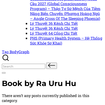
Cầu 2027 (Global Consciousness
Program) – Thập Tự Sứ Mệnh Của Tiềm
Năng Biến Chuyển (Phượng Hoàng Ngủ
– Angle Cross Of The Sleeping Phoenix)
Lý Thuyết 36 Kênh Chi Tiết
Lý Thuyết 36 Kênh Chi Tiết
Lý Thuyết 64 Cổng Chi Tiết
PHS (Primary Health System – Hệ Thống
Sức Khỏe Sơ Khai)
Tạo BodyGraph
Search
for:
Book by Ra Uru Hu
There aren’t any posts currently published in this
category.